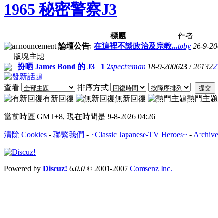
1965 秘密警察J3
標題
作者
論壇公告:
在這裡不談政治及宗教...
toby
26-9-20
版塊主題
扮哂 James Bond 的 J3
1
2
spectreman
18-9-2006
23
/
26132
2
查看
排序方式
提交
有新回復
無新回復
熱門主題
當前時區 GMT+8, 現在時間是 9-8-2026 04:26
清除 Cookies
-
聯繫我們
-
~Classic Japanese-TV Heroes~
-
Archive
Powered by
Discuz!
6.0.0
© 2001-2007
Comsenz Inc.