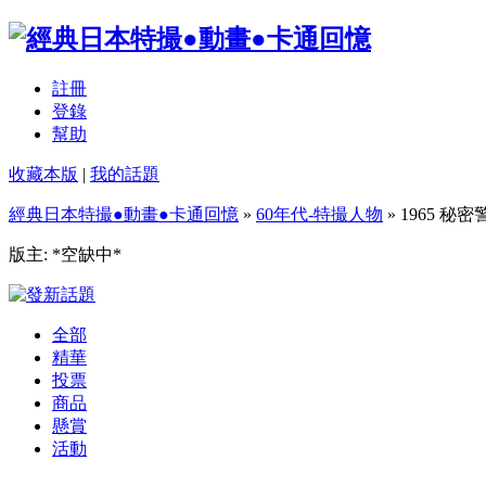
註冊
登錄
幫助
收藏本版
|
我的話題
經典日本特撮●動畫●卡通回憶
»
60年代-特撮人物
» 1965 秘密
版主: *空缺中*
全部
精華
投票
商品
懸賞
活動