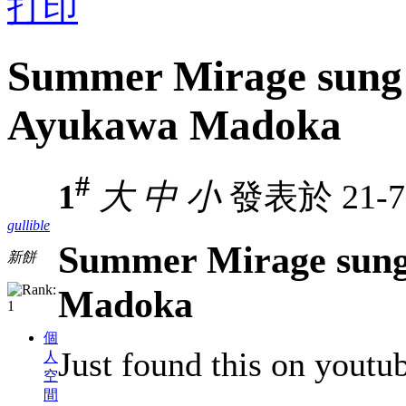
打印
Summer Mirage sung b
Ayukawa Madoka
#
1
大
中
小
發表於 21-7-
gullible
Summer Mirage sung 
新餅
Madoka
個
Just found this on youtu
人
空
間