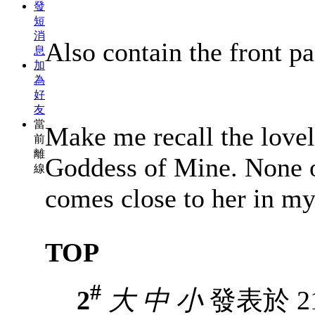
發
短
消
Also contain the front 
息
加
為
好
友
當
Make me recall the love
前
離
Goddess of Mine. None o
線
comes close to her in m
TOP
#
2
大
中
小
發表於 21-