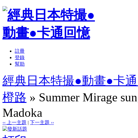
註冊
登錄
幫助
經典日本特撮●動畫●卡
橙路
» Summer Mirage sung
Madoka
‹‹ 上一主題
|
下一主題 ››