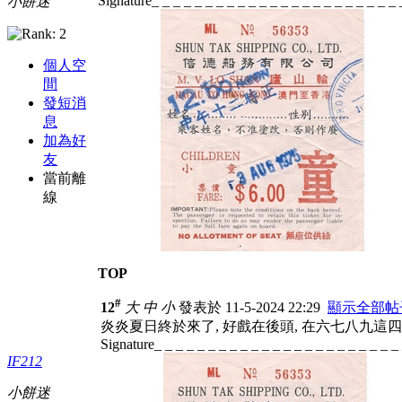
Signature_ _ _ _ _ _ _ _ _ _ _ _ _ _ _ _ _ _ _ _ _ _ _ 
小餅迷
個人空
間
發短消
息
加為好
友
當前離
線
TOP
#
12
大
中
小
發表於 11-5-2024 22:29
顯示全部帖
炎炎夏日終於來了, 好戲在後頭, 在六七八九
Signature_ _ _ _ _ _ _ _ _ _ _ _ _ _ _ _ _ _ _ _ _ _ _
IF212
小餅迷