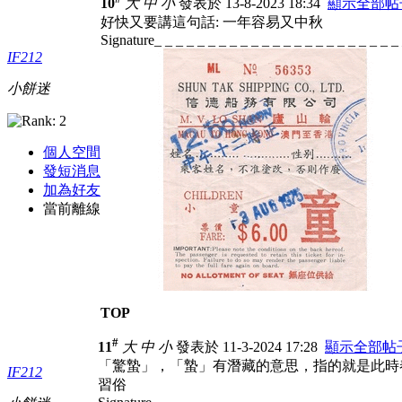
10
大
中
小
發表於 13-8-2023 18:34
顯示全部帖
好快又要講這句話: 一年容易又中秋
Signature_ _ _ _ _ _ _ _ _ _ _ _ _ _ _ _ _ _ _ _ _ _ _
IF212
小餅迷
個人空間
發短消息
加為好友
當前離線
TOP
#
11
大
中
小
發表於 11-3-2024 17:28
顯示全部帖
「驚蟄」，「蟄」有潛藏的意思，指的就是此時
IF212
習俗