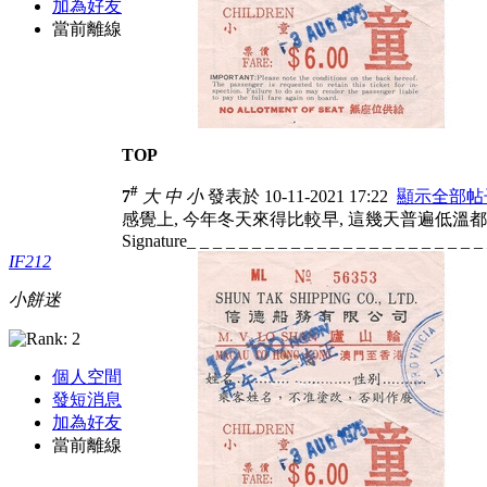
加為好友
當前離線
TOP
#
7
大
中
小
發表於 10-11-2021 17:22
顯示全部帖
感覺上, 今年冬天來得比較早, 這幾天普遍低溫都在
Signature_ _ _ _ _ _ _ _ _ _ _ _ _ _ _ _ _ _ _ _ _ _ _
IF212
小餅迷
個人空間
發短消息
加為好友
當前離線