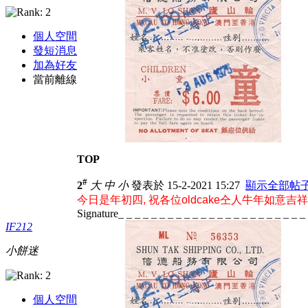
個人空間
發短消息
加為好友
當前離線
TOP
#
2
大
中
小
發表於 15-2-2021 15:27
顯示全部帖
今日是年初四, 祝各位oldcake仝人牛年如意吉祥,
Signature_ _ _ _ _ _ _ _ _ _ _ _ _ _ _ _ _ _ _ _ _ _ _
IF212
小餅迷
個人空間