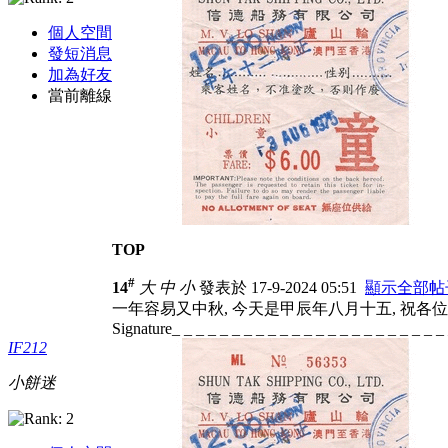
個人空間
發短消息
加為好友
當前離線
TOP
#
14
大
中
小
發表於 17-9-2024 05:51
顯示全部帖
一年容易又中秋, 今天是甲辰年八月十五, 祝各
Signature_ _ _ _ _ _ _ _ _ _ _ _ _ _ _ _ _ _ _ _ _ _ _
IF212
小餅迷