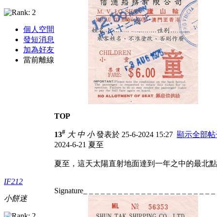
個人空間
發短消息
加為好友
當前離線
TOP
#
13
大
中
小
發表於 25-6-2024 15:27
顯示全部帖
2024-6-21 夏至
夏至，這天太陽直射地面達到一年之中的最北點
IF212
Signature_ _ _ _ _ _ _ _ _ _ _ _ _ _ _ _ _ _ _ _ _ _ _
小餅迷