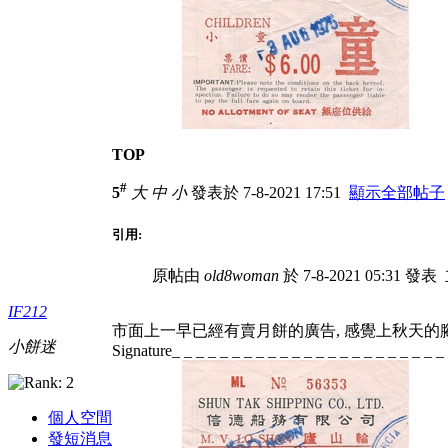
TOP
#
5
大
中
小
發表於 7-8-2021 17:51
顯示全部帖子
引用:
原帖由
old8woman
於 7-8-2021 05:31 發表
IF212
市面上一早已經有賣月餅的廣告, 感覺上秋天的
小餅迷
Signature_ _ _ _ _ _ _ _ _ _ _ _ _ _ _ _ _ _ _ _ _ _ _
個人空間
發短消息