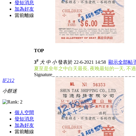
發短消息
加為好友
當前離線
TOP
#
3
大
中
小
發表於 22-6-2021 14:58
顯示全部帖
夏至是全年之中白天最長
, 夜晚最短的
一天
, 
Signature_ _ _ _ _ _ _ _ _ _ _ _ _ _ _ _ _ _ _ _ _ _ _
IF212
小餅迷
個人空間
發短消息
加為好友
當前離線