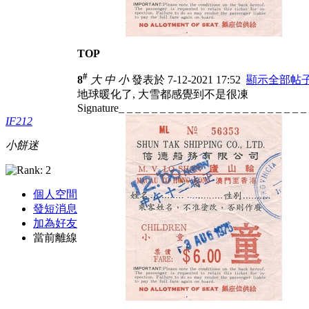
TOP
#
8
大
中
小
發表於 7-12-2021 17:52
顯示全部帖
地球暖化了, 大雪都感覺到不是很凍
Signature_ _ _ _ _ _ _ _ _ _ _ _ _ _ _ _ _ _ _ _ _ _ _
IF212
小餅迷
個人空間
發短消息
加為好友
當前離線