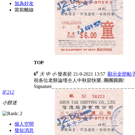
加為好友
當前離線
TOP
#
6
大
中
小
發表於 21-9-2021 13:57
顯示全部帖
祝各位老餅論壇仝人中秋節快樂, 團團圓圓!
Signature_ _ _ _ _ _ _ _ _ _ _ _ _ _ _ _ _ _ _ _ _ _ _
IF212
小餅迷
個人空間
發短消息