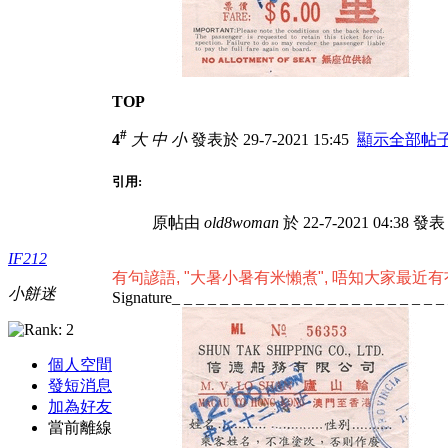
TOP
#
4
大
中
小
發表於 29-7-2021 15:45
顯示全部帖
引用:
原帖由
old8woman
於 22-7-2021 04:38 發
IF212
有句諺語, "大暑小暑有米懶煮", 唔知大家最近
小餅迷
Signature_ _ _ _ _ _ _ _ _ _ _ _ _ _ _ _ _ _ _ _ _ _ _
個人空間
發短消息
加為好友
當前離線