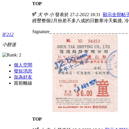
TOP
#
9
大
中
小
發表於 27-2-2022 18:31
顯示全部帖
經歷整個2月份差不多八成的日數寒冷天氣後, 
Signature_ _ _ _ _ _ _ _ _ _ _ _ _ _ _ _ _ _ _ _ _ _ _
IF212
小餅迷
個人空間
發短消息
加為好友
當前離線
TOP
#