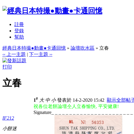
註冊
登錄
幫助
經典日本特撮●動畫●卡通回憶
»
論壇吹水區
» 立春
‹‹ 上一主題
|
下一主題 ››
打印
立春
#
1
大
中
小
發表於 14-2-2020 15:42
顯示全部帖
祝各位老餅論壇仝人立春愉快, 平安健康!
Signature_ _ _ _ _ _ _ _ _ _ _ _ _ _ _ _ _ _ _ _ _ _ _
IF212
小餅迷