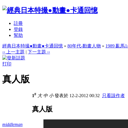
註冊
登錄
幫助
經典日本特撮●動畫●卡通回憶
»
80年代-動畫人物
»
1989 亂馬1
‹‹ 上一主題
|
下一主題 ››
打印
真人版
#
1
大
中
小
發表於 12-2-2012 00:32
只看該作者
真人版
middleman