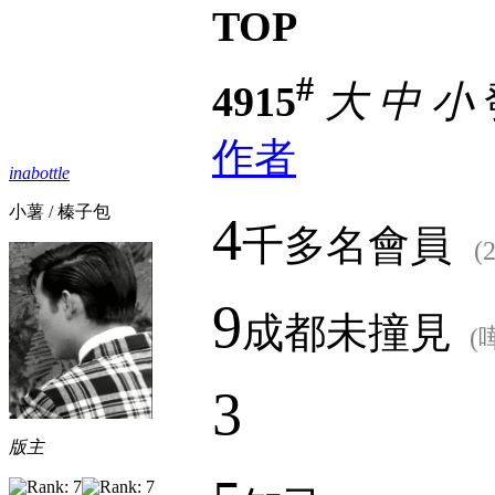
TOP
#
4915
大
中
小
作者
inabottle
小薯 / 榛子包
4
千多名會員
(
9
成都未撞見
(
3
版主