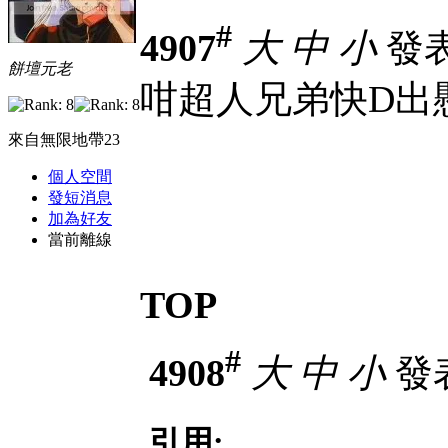
#
4907
大
中
小
發表於
餅壇元老
咁超人兄弟快D出
來自無限地帶23
個人空間
發短消息
加為好友
當前離線
TOP
#
4908
大
中
小
發表
引用: