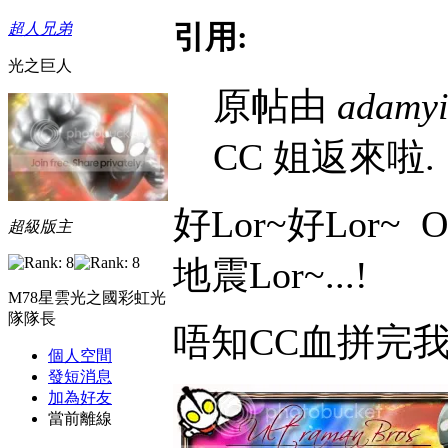
引用:
超人兄弟
光之巨人
原帖由
adamy
CC 姐返來啦.
好Lor~好Lor~
O
超級版主
地震Lor~...!
M78星雲光之國彩虹光
隊隊長
唔知CC血拼完我
個人空間
發短消息
加為好友
當前離線