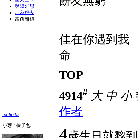
餅友無窮
發短消息
加為好友
當前離線
佳在你遇到我
命
TOP
#
4914
大
中
小
作者
inabottle
小薯 / 榛子包
4
歲生日就黎到