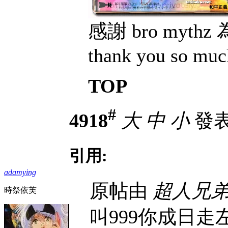
感謝 bro myt
thank you so muc
TOP
#
4918
大
中
小
發表於
引用:
adamying
原帖由
超人兄
時祭依芙
叫999你成日走