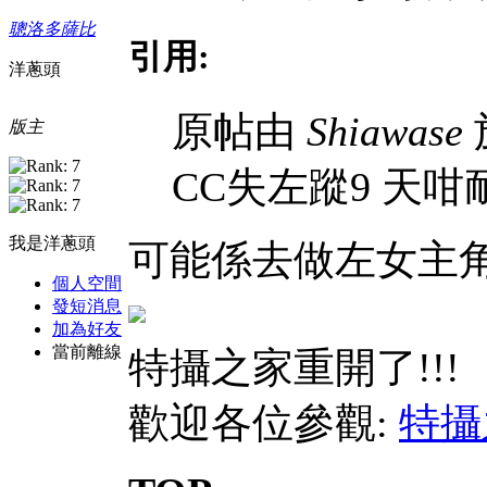
聰洛多薩比
引用:
洋蔥頭
原帖由
Shiawase
於
版主
CC失左蹤9 天咁
我是洋蔥頭
可能係去做左女主角.
個人空間
發短消息
加為好友
當前離線
特攝之家重開了!!!
歡迎各位參觀:
特攝