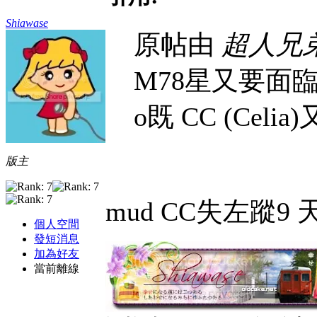
Shiawase
原帖由
超人兄
M78星又要面臨地
o既 CC (Celia
版主
mud CC失左蹤9 
個人空間
發短消息
加為好友
當前離線