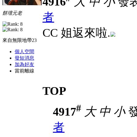
4916
大
中
小
發表於
餅壇元老
者
CC 姐返來啦.
來自無限地帶23
個人空間
發短消息
加為好友
當前離線
TOP
#
4917
大
中
小
發
者