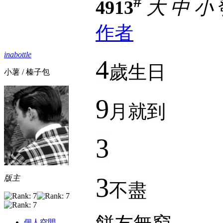
#
4913
大
中
小
作者
inabottle
4
歲生日
小薯 / 榛子包
9
月就到
3
3
版主
不盡
個人空間