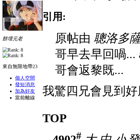
引用:
原帖由
聰洛多
餅壇元老
哥早去早回喎... 
哥會返黎既...
來自無限地帶23
個人空間
發短消息
我驚四兄會見到好
加為好友
當前離線
TOP
#
4902
大
中
小
發表