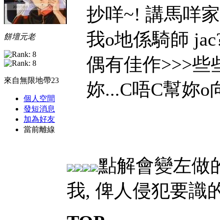
抄咩~! 講馬咩家
我o地係騎師 jac
餅壇元老
偶有佳作>>>些
來自無限地帶23
妳...C唔C幫妳o向
個人空間
發短消息
加為好友
當前離線
點解會變左做的
我, 俾人侵犯要識