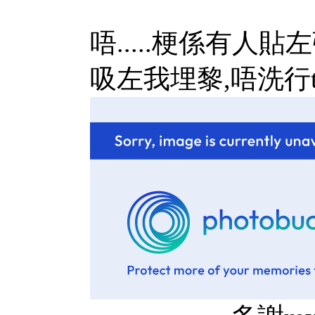
唔.....梗係有人
吸左我埋黎,唔洗行t