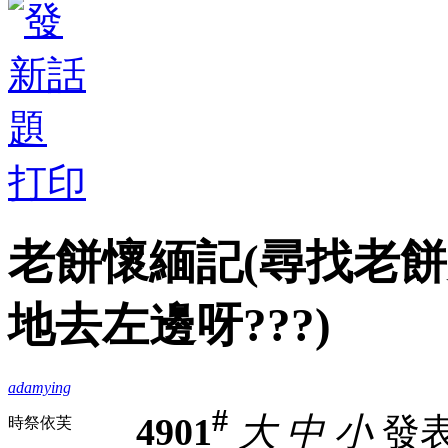
打印
老餅懷緬記(尋找老餅失
地去左邊呀???)
adamying
#
4901
大
中
小
發表於
時祭依芙