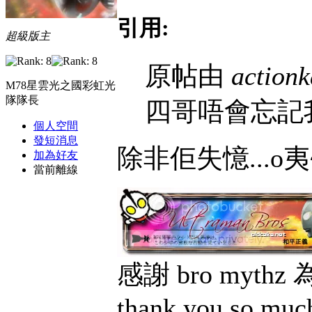
引用:
超級版主
原帖由
action
M78星雲光之國彩虹光
隊隊長
四哥唔會忘記
個人空間
發短消息
除非佢失憶...o夷~..
加為好友
當前離線
感謝 bro myt
thank you so muc