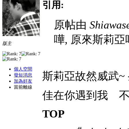
引用:
原帖由
Shiawas
嘩, 原來斯莉亞
版主
個人空間
斯莉亞故然威武~
發短消息
加為好友
當前離線
佳在你遇到我 
TOP