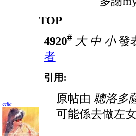
多謝mythz
TOP
#
4920
大
中
小
發表於
者
引用:
原帖由
聰洛多
celia
可能係去做左女主