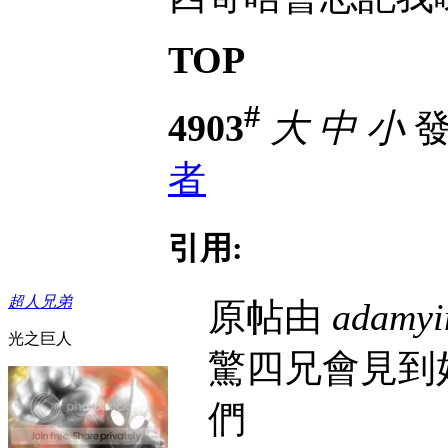
TOP
#
4903
大
中
小
發表
者
引用:
超人兄弟
原帖由
adamyi
光之巨人
驚四兄會見到
們