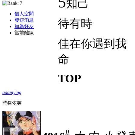
5
知己
個人空間
待有時
發短消息
加為好友
當前離線
佳在你遇到我
命
TOP
adamying
時祭依芙
#