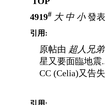
TOP
#
4919
大
中
小
發表於
引用:
原帖由
超人兄弟
星又要面臨地震..
CC (Celia)又告失
引用: