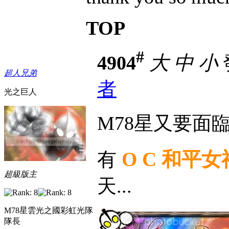
TOP
#
4904
大
中
小
發
超人兄弟
者
光之巨人
M78星又要面臨地
O C 和平女
有
超級版主
天...
M78星雲光之國彩虹光隊
隊長