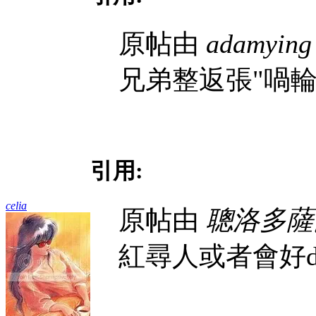
原帖由
adamying
兄弟整返張"喎輪"
引用:
celia
原帖由
聰洛多薩
紅尋人或者會好d.