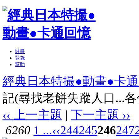
註冊
登錄
幫助
經典日本特撮●動畫●卡
記(尋找老餅失蹤人口...各位
‹‹ 上一主題
|
下一主題 ››
6260
1 ...
‹‹
244
245
246
247