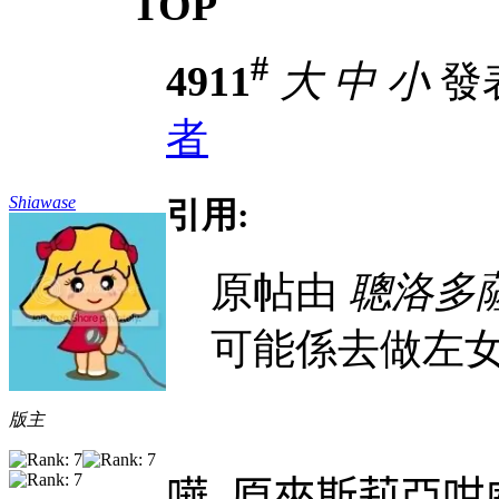
TOP
#
4911
大
中
小
發表
者
Shiawase
引用:
原帖由
聰洛多
可能係去做左女主
版主
嘩
,
原來斯莉亞咁