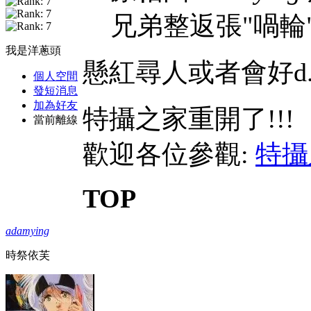
兄弟整返張"喎輪"
我是洋蔥頭
懸紅尋人或者會好d..
個人空間
發短消息
加為好友
特攝之家重開了!!!
當前離線
歡迎各位參觀:
特攝
TOP
adamying
時祭依芙