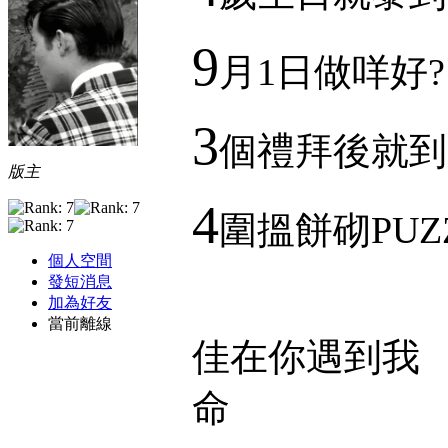
9
月1日做咩好?
3
個禮拜後就到 (1
版主
4
圍搵餅砌PUZ
個人空間
發短消息
加為好友
當前離線
佳在你遇到我
命