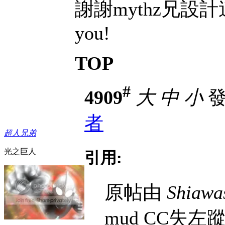
謝謝mythz兄設計
you!
TOP
#
4909
大
中
小
發表
者
超人兄弟
光之巨人
引用:
原帖由
Shiawa
mud CC失