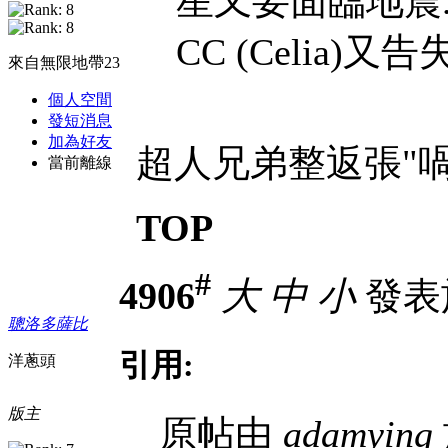
星又要面臨地震..
CC (Celia)又告失
來自無限地帶23
個人空間
發短消息
加為好友
超人兄弟整返張"喎
當前離線
TOP
#
4906
大
中
小
發表於 
聰洛多薩比
引用:
洋蔥頭
版主
原帖由
adamying