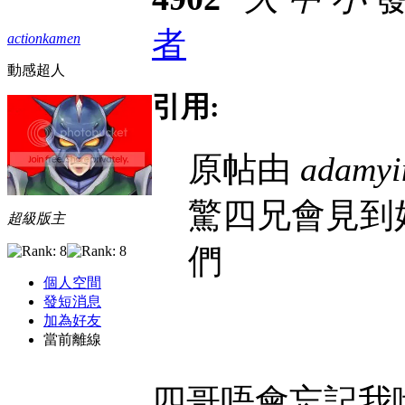
者
actionkamen
動感超人
引用:
原帖由
adamyi
驚四兄會見到
超級版主
們
個人空間
發短消息
加為好友
當前離線
四哥唔會忘記我