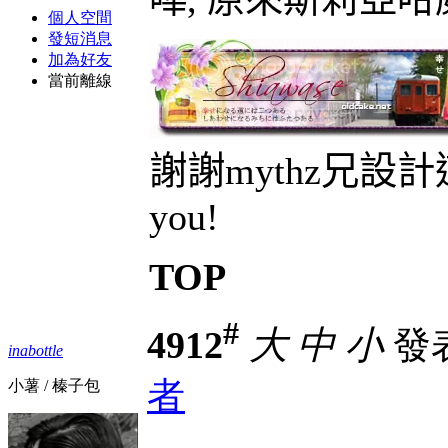
個人空間
發短消息
加為好友
當前離線
謝謝mythz兄設計
you!
TOP
#
4912
大
中
小
發表於
inabottle
者
小薯 / 榛子包