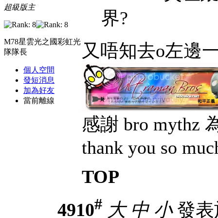
超級版主
界?
M78星雲光之國彩虹光
又唔知去o左邊一
隊隊長
個人空間
發短消息
加為好友
當前離線
感謝 bro myt
thank you so muc
TOP
#
4910
大
中
小
發表於 