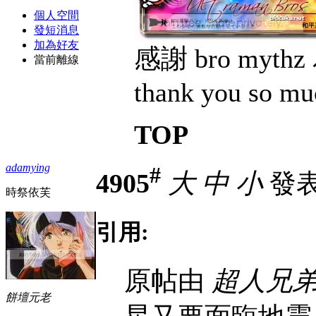
個人空間
發短消息
加為好友
感謝 bro my
當前離線
thank you so mu
TOP
adamying
#
4905
大
中
小
發表於
時祭依芙
引用:
原帖由
超人兄
餅壇元老