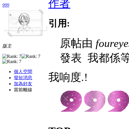
作者
999
引用:
原帖由
foureye
版主
發表
我都係等緊
個人空間
我响度.!
發短消息
加為好友
當前離線