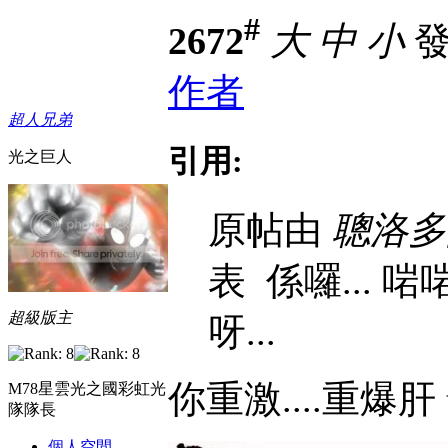
#
2672
大
中
小
發表
作者
超人兄弟
引用:
光之巨人
原帖由
聰洛多
表
係囉... 
超級版主
呀...
你重激....重爆肝 t
M78星雲光之國彩虹光
隊隊長
個人空間