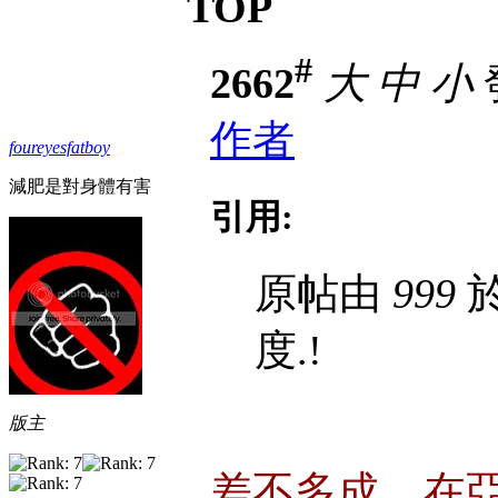
TOP
#
2662
大
中
小
發
作者
foureyesfatboy
減肥是對身體有害
引用:
原帖由
999
於
度.!
版主
差不多成....在