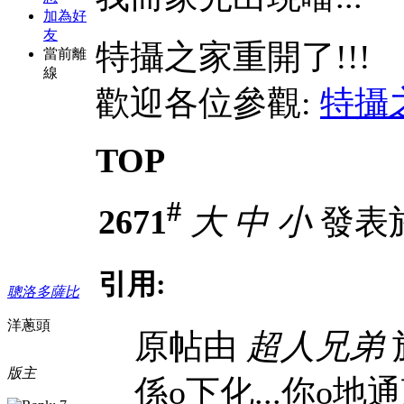
加為好
友
特攝之家重開了!!!
當前離
線
歡迎各位參觀:
特攝
TOP
#
2671
大
中
小
發表於 
引用:
聰洛多薩比
洋蔥頭
原帖由
超人兄弟
於
版主
係o下化...你o地