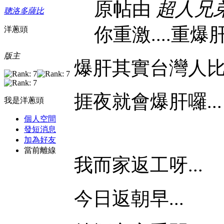
原帖由
超人兄
聰洛多薩比
你重激....重爆肝 
洋蔥頭
版主
爆肝其實台灣人比較
捱夜就會爆肝囉...
我是洋蔥頭
個人空間
發短消息
加為好友
當前離線
我而家返工呀...
今日返朝早...