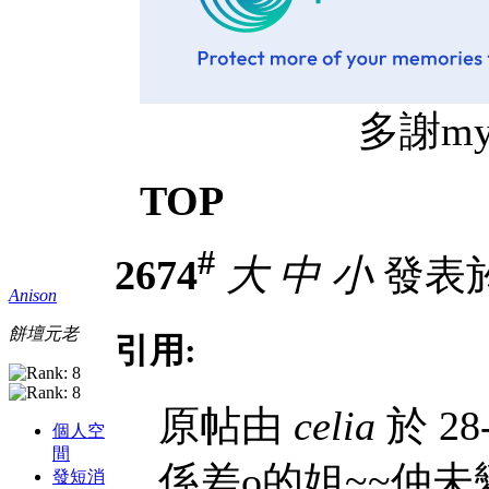
多謝mythz
TOP
#
2674
大
中
小
發表於 
Anison
餅壇元老
引用:
原帖由
celia
於 28-
個人空
間
係差o的姐~~仲未
發短消