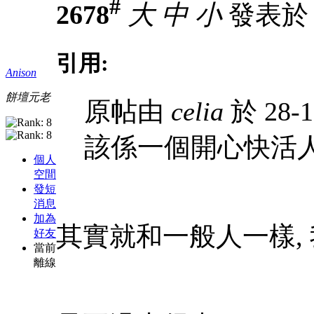
#
2678
大
中
小
發表於 28
引用:
Anison
餅壇元老
原帖由
celia
於 28-1
該係一個開心快活
個人
空間
發短
消息
加為
其實就和一般人一樣,
好友
當前
離線