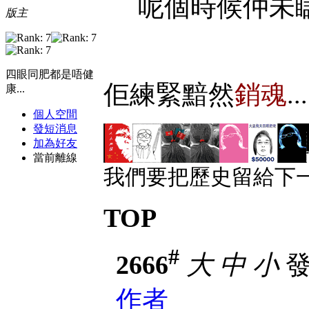
呢個時候仲未
版主
四眼同肥都是唔健
佢練緊黯然
銷魂
..
康...
個人空間
發短消息
加為好友
當前離線
我們要把歷史留給下一
TOP
#
2666
大
中
小
發表
作者