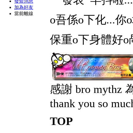
發短消息
加為好友
當前離線
o吾係o下化...你
保重o下身體好o咼
感謝 bro myt
thank you so muc
TOP