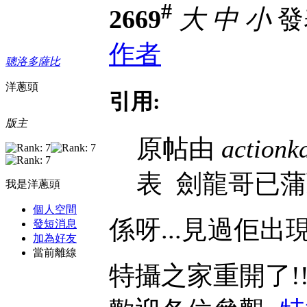
#
2669
大
中
小
發表
作者
聰洛多薩比
洋蔥頭
引用:
版主
原帖由
actionk
表
劍龍哥已蒲
我是洋蔥頭
個人空間
係呀...見過佢出現
發短消息
加為好友
當前離線
特攝之家重開了!!