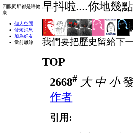
早抖啦....你地幾點
四眼同肥都是唔健
康...
個人空間
發短消息
加為好友
我們要把歷史留給下一
當前離線
TOP
#
2668
大
中
小
發表
作者
引用: