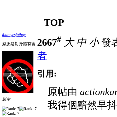
TOP
foureyesfatboy
#
2667
大
中
小
發表於
減肥是對身體有害
者
引用:
原帖由
actionka
版主
我得個黯然早抖