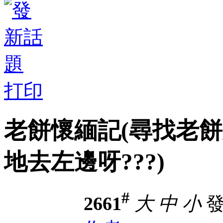
打印
老餅懷緬記(尋找老餅失
地去左邊呀???)
#
2661
大
中
小
發表