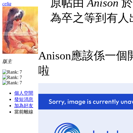
原帖由
Anison
於 
celia
為卒之等到有人
Anison應該係一
版主
啦
個人空間
發短消息
加為好友
當前離線