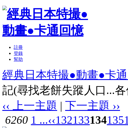
註冊
登錄
幫助
經典日本特撮●動畫●卡
記(尋找老餅失蹤人口...各位
‹‹ 上一主題
|
下一主題 ››
6260
1 ...
‹‹
132
133
134
135