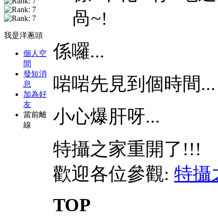
咼~!
我是洋蔥頭
係囉...
個人空
間
發短消
啱啱先見到個時間...
息
加為好
友
小心爆肝呀...
當前離
線
特攝之家重開了!!!
歡迎各位參觀:
特攝
TOP