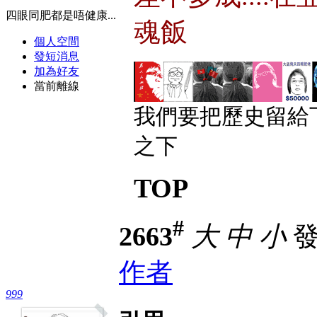
四眼同肥都是唔健康...
魂飯
個人空間
發短消息
加為好友
當前離線
我們要把歷史留給
之下
TOP
#
2663
大
中
小
發表
作者
999