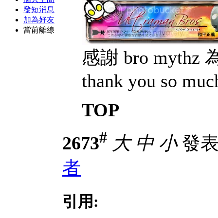
發短消息
加為好友
當前離線
感謝 bro myt
thank you so muc
TOP
#
2673
大
中
小
發表於
者
引用: