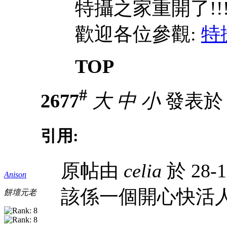
特攝之家重開了!!
歡迎各位參觀:
特
TOP
#
2677
大
中
小
發表於 28
引用:
原帖由
celia
於 28-1
Anison
該係一個開心快活
餅壇元老