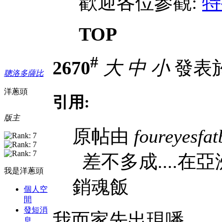
歡迎各位參觀:
特
TOP
#
2670
大
中
小
發表於 
聰洛多薩比
洋蔥頭
引用:
版主
原帖由
foureyesfat
差不多成....在亞洲
我是洋蔥頭
銷魂飯
個人空
間
發短消
我而家先出現噃...
息