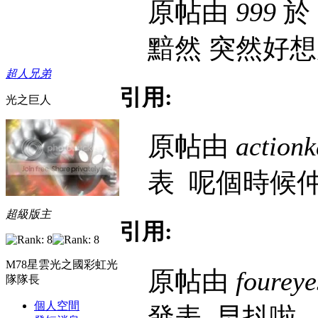
原帖由
999
於 
黯然 突然好想
超人兄弟
引用:
光之巨人
原帖由
action
表
呢個時候
超級版主
引用:
M78星雲光之國彩虹光
原帖由
foureye
隊隊長
個人空間
發表
早抖啦..