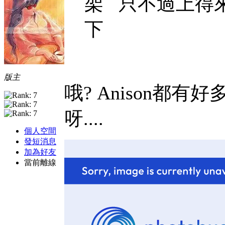
架 只不過上得來 Ol
下
版主
哦?
Anison都有
呀....
個人空間
發短消息
加為好友
當前離線