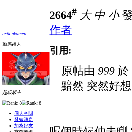
#
2664
大
中
小
發表
作者
actionkamen
動感超人
引用:
原帖由
999
於 
黯然 突然好想
超級版主
個人空間
發短消息
加為好友
呢個時候仲未瞓
當前離線