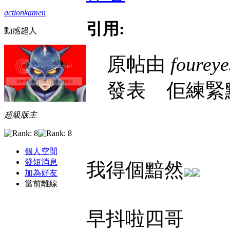
actionkamen
引用:
動感超人
原帖由
foureye
發表
佢練緊黯然
超級版主
個人空間
發短消息
我得個黯然
加為好友
當前離線
早抖啦四哥