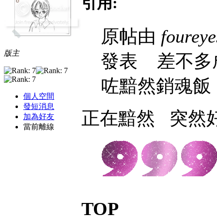
引用:
原帖由
foureye
版主
發表
差不多成.
咗黯然銷魂飯
個人空間
發短消息
正在黯然
突然好
加為好友
當前離線
TOP